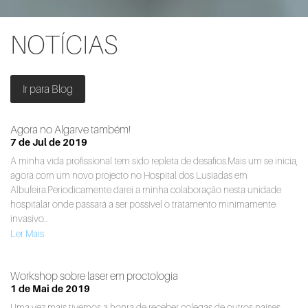
NOTÍCIAS
Ir para Blog
Agora no Algarve também!
7 de Jul de 2019
A minha vida profissional tem sido repleta de desafios.Mais um se inicia,
agora com um novo projecto no Hospital dos Lusíadas em
Albufeira.Periodicamente darei a minha colaboração nesta unidade
hospitalar onde passará a ser possível o tratamento minimamente
invasivo...
Ler Mais
Workshop sobre laser em proctologia
1 de Mai de 2019
Uma vez mais tivemos a honra de receber colegas de outros países