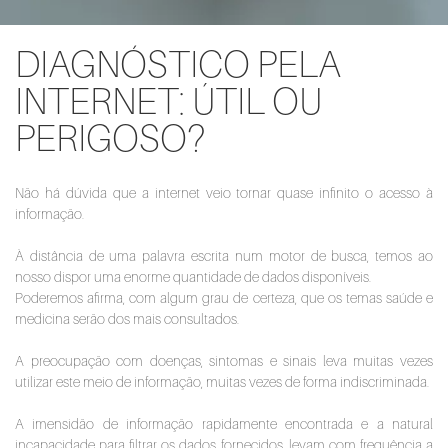
DIAGNÓSTICO PELA
INTERNET: ÚTIL OU
PERIGOSO?
Não há dúvida que a internet veio tornar quase infinito o acesso à
informação.
À distância de uma palavra escrita num motor de busca, temos ao
nosso dispor uma enorme quantidade de dados disponíveis.
Poderemos afirma, com algum grau de certeza, que os temas saúde e
medicina serão dos mais consultados.
A preocupação com doenças, sintomas e sinais leva muitas vezes
utilizar este meio de informação, muitas vezes de forma indiscriminada.
A imensidão de informação rapidamente encontrada e a natural
incapacidade para filtrar os dados fornecidos, levam com frequência a